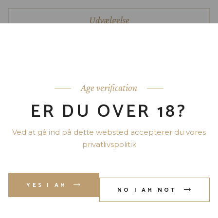
Udvælgelse
BEDST SÆLGENDE GIN'S
Age verification
279.00
ER DU OVER 18?
ZYMURGORIUM MARMALADE MANCHESTER GIN
kr.
Gin
Ved at gå ind på dette websted accepterer du vores
privatlivspolitik
629.00
OCUS ORGANIC GIN 40% 100 CL
kr.
YES I AM
Gin
Uncategorized
NO I AM NOT