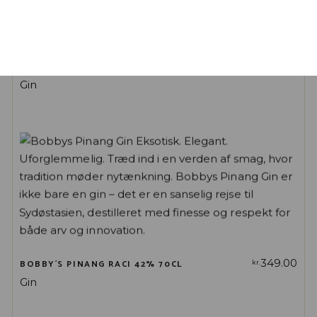
399.00
PALMA GIN 46,6% 70CL
kr.
Gin
349.00
BOBBY´S PINANG RACI 42% 70CL
kr.
Gin