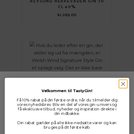
REVSUND HERREVADEN GIN 70
CL 40%
kr.
265.00
Velkommen til TastyGin!
Få 10% rabat på din første ordre, når du tilmelder dig
vores nyhedsbrev. Bliv en del af vores gin-univers og
få eksklusive tilbud, nyheder og inspiration direkte i
Age verification
din indbakke.
ER DU OVER 18?
Din rabat gælder på alle ikke-nedsatte varer og kan
bruges på dit første køb.