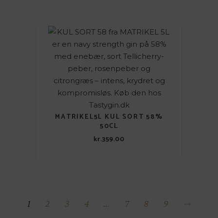
MATRIKEL5L KUL SORT 58%
50CL
kr.
359.00
1
2
3
4
…
7
8
9