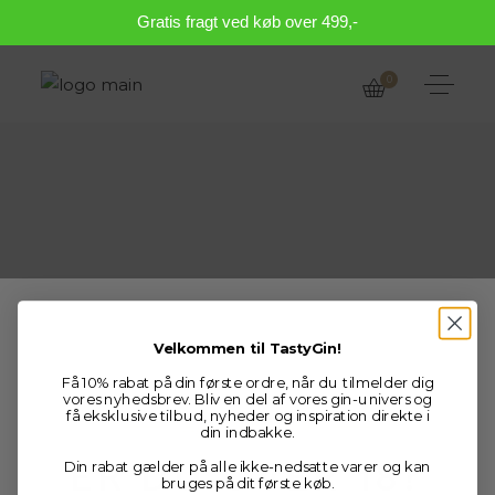
Gratis fragt ved køb over 499,-
0
SISHO BLADE
Velkommen til TastyGin!
Få 10% rabat på din første ordre, når du tilmelder dig
vores nyhedsbrev. Bliv en del af vores gin-univers og
få eksklusive tilbud, nyheder og inspiration direkte i
Age verification
din indbakke.
ER DU OVER 18?
Din rabat gælder på alle ikke-nedsatte varer og kan
bruges på dit første køb.