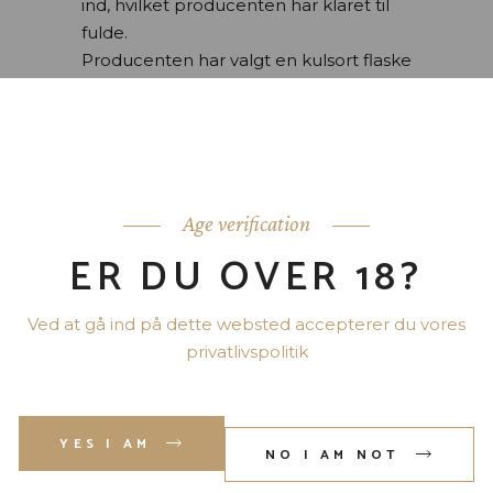
ind, hvilket producenten har klaret til
fulde.
Producenten har valgt en kul
sort flaske
og lavet et flot logo samt forsegling.
En citrus base med dyb og delikat
smagsnuancer.
Botanikals
Enebær
Age verification
Yuzu
Japansk peber
ER DU OVER 18?
Ingefær
Agurk
Ved at gå ind på dette websted accepterer du vores
H
ebesu
privatlivspolitik
Hyuganatsu
Koriander. Den kulsorte flaske
forseglet med et voksklistermærke af
YES I AM
“Yuzu Yellow”, får dig til at tænke på
NO I AM NOT
Yuzu. Der er arbejdet med 9 slags