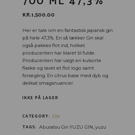
700 ML 47,3%
KR.
1,500.00
Her er tale om en fantastisk japansk gin
på hele 47,3%.
En så lækker Gin skal
også pakkes flot ind, hvilket
producenten har klaret til fulde.
Producenten har valgt en kul
sorte
flaske og lavet et flot logo samt
forsegling.
En citrus base med dyb og
delikat smagsnuancer.
IKKE PÅ LAGER
CATEGORY:
Gin
TAGS:
Aburatsu Gin YUZU GIN
,
yuzu