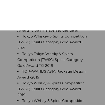
omhyggeligt udvalgte botanikals.
Priser:
2021 Tokyo Whisky & Spirits
Competition (TWSC) Hall of Fame Gold
Award i 3 på hinanden følgende år
Tokyo Whiskey & Spirits Competition
(TWSC) Spirits Category Gold Award i
2021
Tokyo Tokyo Whisky & Spirits
Competition (TWSC) Spirits Category
Gold Award TO 2019
TOPAWARDS ASIA Package Design
Award -2019
Tokyo Whisky & Spirits Competition
(TWSC) Spirits Category Gold Award
2019
Tokyo Whisky & Spirits Competition