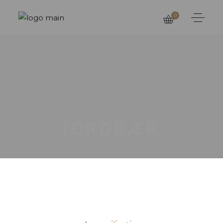
0
JORDBÆR