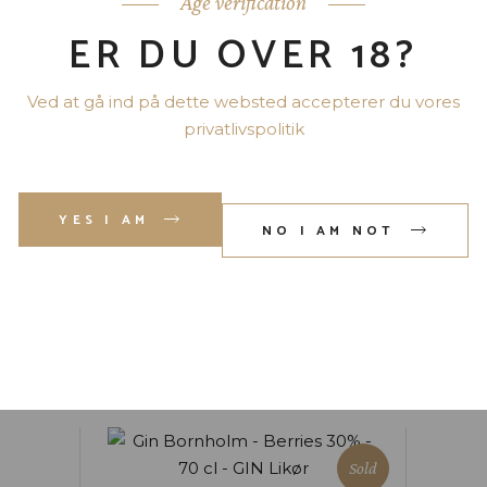
Age verification
ER DU OVER 18?
Viser 2 resultater
Ved at gå ind på dette websted accepterer du vores
privatlivspolitik
YES I AM
NO I AM NOT
GOAT GIN STRAWBERRY 70 CL
37,5%
kr.
199.00
Sold