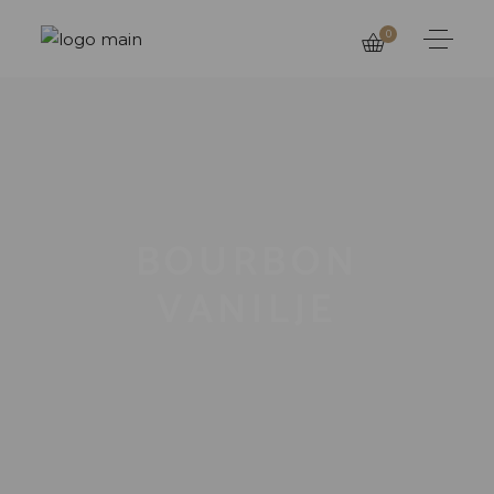
0
BOURBON
VANILJE