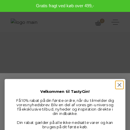
Gratis fragt ved køb over 499,-
0
BLOD
APPELSIN
Velkommen til TastyGin!
Få 10% rabat på din første ordre, når du tilmelder dig
vores nyhedsbrev. Bliv en del af vores gin-univers og
få eksklusive tilbud, nyheder og inspiration direkte i
Age verification
din indbakke.
ER DU OVER 18?
Din rabat gælder på alle ikke-nedsatte varer og kan
bruges på dit første køb.